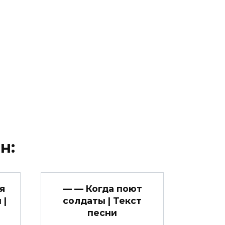
н:
я
— — Когда поют
 |
солдаты | Текст
песни