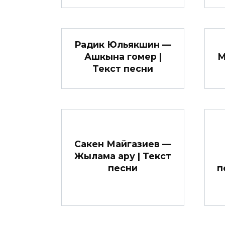
Радик Юльякшин —
Ашкына гомер |
М
Текст песни
Сакен Майгазиев —
Жылама ару | Текст
песни
п