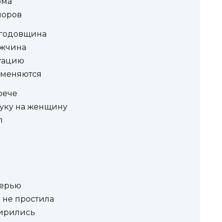
ома
поров
 годовщина
ужчина
туацию
и меняются
трече
руку на женщину
л
верью
ы не простила
мирились