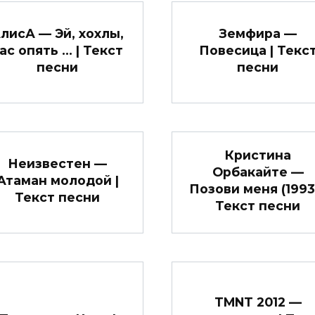
лисА — Эй, хохлы,
Земфира —
ас опять … | Текст
Повесица | Текс
песни
песни
Кристина
Неизвестен —
Орбакайте —
Атаман молодой |
Позови меня (1993)
Текст песни
Текст песни
TMNT 2012 —