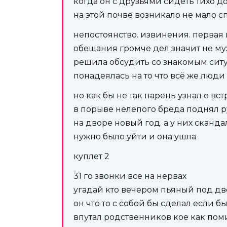
когда он с друзьями сидеть тихо д
на этой почве возникало не мало с
непостоянство. извинения. первая
обещания громче дел значит не м
решила обсудить со знакомым си
понадеялась на то что всё же люд
но как бы не так парень узнал о вс
в порыве нелепого бреда поднял 
на дворе новый год. а у них сканда
нужно было уйти и она ушла
куплет 2
31 го звонки все на нервах
угадай кто вечером пьяный под д
он что то с собой бы сделал если б
впутал родственников кое как по