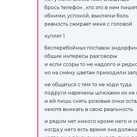
брось телефон , кто это в нем пише
обними, успокой, выключи боль
ревность сжирает меня с головой
куплет 1
бесперебойных поставок эндорфин
общие интересы разговоры
и если ссоры то не надолго и редк
но на смену цветам приходили за
не общаться с тем то не ходи туда
подруги наречены шлюхами их не 
и ей лишь снять розовые очки ост
нехотя вникать в свою реальность
и рядом нет никого кроме него и 
когда у него есть время она должн