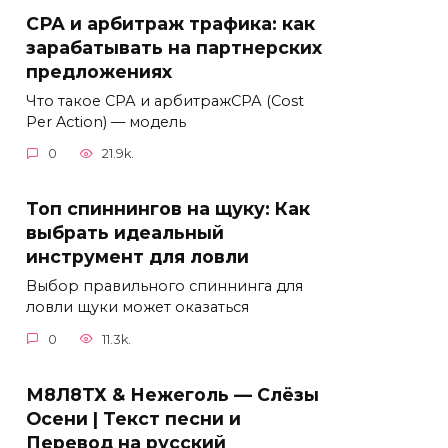
СРА и арбитраж трафика: как
зарабатывать на партнерских
предложениях
Что такое СРА и арбитражСРА (Cost
Per Action) — модель
0
21.9k.
Топ спиннингов на щуку: Как
выбрать идеальный
инструмент для ловли
Выбор правильного спиннинга для
ловли щуки может оказаться
0
11.3k.
М8Л8ТХ & Нежеголь — Слёзы
Осени | Текст песни и
Перевод на русский