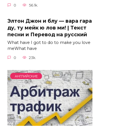
0
56.1k.
Элтон Джон и блу — вара гара
ду, ту мейк ю лов ми! | Текст
песни и Перевод на русский
What have I got to do to make you love
meWhat have
0
23k.
АНГЛИЙСКИЕ