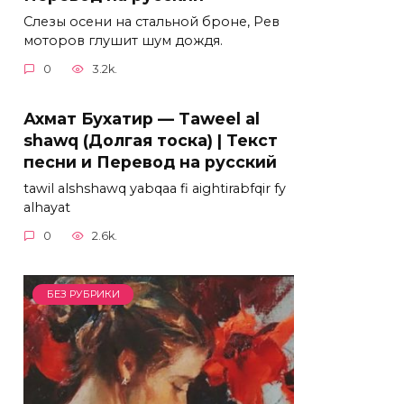
Слезы осени на стальной броне, Рев
моторов глушит шум дождя.
0
3.2k.
Ахмат Бухатир — Taweel al
shawq (Долгая тоска) | Текст
песни и Перевод на русский
tawil alshshawq yabqaa fi aightirabfqir fy
alhayat
0
2.6k.
БЕЗ РУБРИКИ