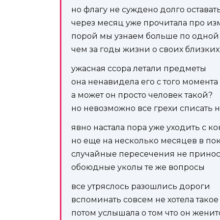
но флагу не суждено долго остават
через месяц уже прочитала про из
порой мы узнаем больше по одной
чем за годы жизни о своих близких
ужасная ссора летали предметы
она ненавидела его с того момента
а может он просто человек такой?
но невозможно все грехи списать 
явно настала пора уже уходить с к
но еще на несколько месяцев в пок
случайные пересечения не прино
обоюдные уколы те же вопросы
все утряслось разошлись дороги
вспоминать совсем не хотела такое
потом услышала о том что он женит