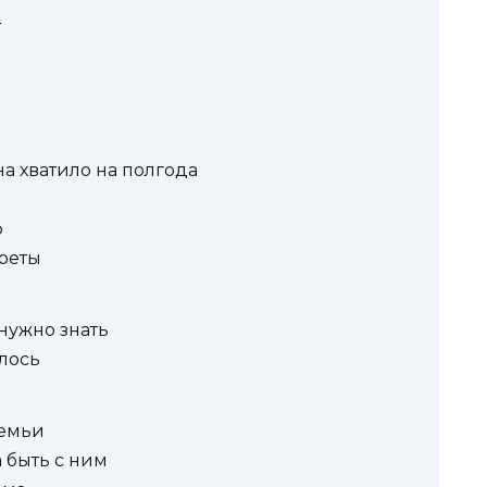
т
а хватило на полгода
о
преты
нужно знать
алось
семьи
а быть с ним