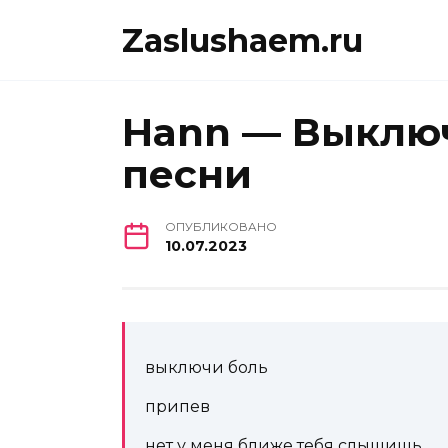
Перейти
Zaslushaem.ru
к
содержанию
Hann — Выключ
песни
ОПУБЛИКОВАНО
10.07.2023
выключи боль
припев
нет у меня ближе тебя слышишь