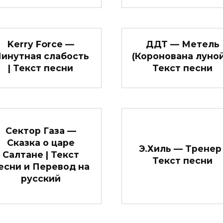
Kerry Force —
ДДТ — Метель
инутная слабость
(Коронована луной)
| Текст песни
Текст песни
Сектор Газа —
Сказка о царе
Э.Хиль — Тренер 
Салтане | Текст
Текст песни
есни и Перевод на
русский