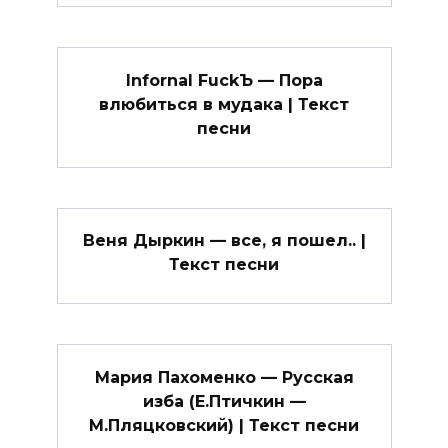
Infornal FuckЪ — Пора
влюбиться в мудака | Текст
песни
Веня Дыркин — все, я пошел.. |
Текст песни
Мария Пахоменко — Русская
изба (Е.Птичкин —
М.Пляцковский) | Текст песни