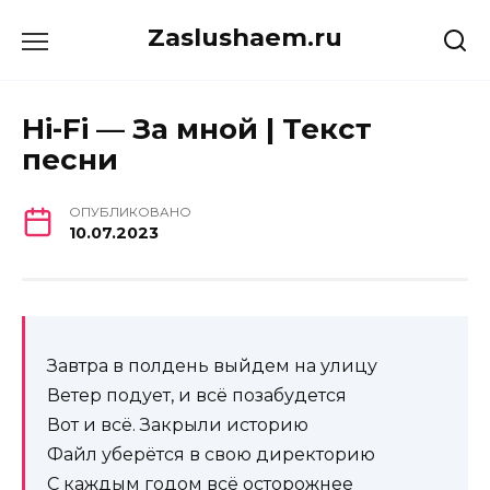
Перейти
Zaslushaem.ru
к
содержанию
Hi-Fi — За мной | Текст
песни
ОПУБЛИКОВАНО
10.07.2023
Завтра в полдень выйдем на улицу
Ветер подует, и всё позабудется
Вот и всё. Закрыли историю
Файл уберётся в свою директорию
С каждым годом всё осторожнее