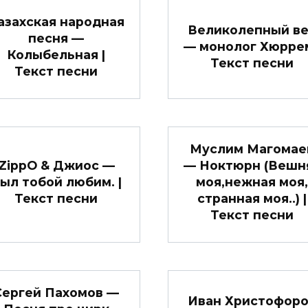
азахская народная
Великолепный в
песня —
— монолог Хюррем
Колыбельная |
Текст песни
Текст песни
Муслим Магомае
ZippO & Джиос —
— Ноктюрн (Вешн
ыл тобой любим. |
моя,нежная моя,
Текст песни
странная моя..) |
Текст песни
Сергей Пахомов —
Иван Христофор