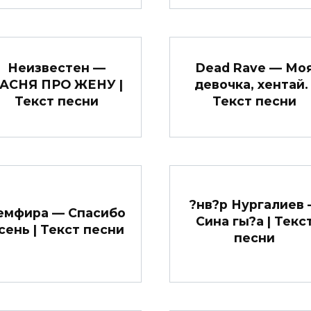
Неизвестен —
Dead Rave — Мо
АСНЯ ПРО ЖЕНУ |
девочка, хентай. 
Текст песни
Текст песни
?нв?р Нургалиев
емфира — Cпасибо
Сина гы?а | Текс
сень | Текст песни
песни