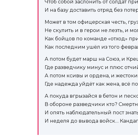
Чтоб собой заслонить от солдат пр
И на базу доставить отряд без потер
Может в том офицерская честь, гру
Не скулить и в герои не лезть, и мо
Как бойцов по команде «отход» при
Как последним ушёл из того февра
А потом будет марш на Союз, и Кре
Где разведчику минус и плюс отчи
А потом ксивы и ордена, и жесток
Где надежда уйдёт как жена, всё по
А покуда вгрызайся в бетон и пес
В обороне разведчики кто? Смертн
И опять наблюдательный пост знать
И неделя до вывода войск… Канда