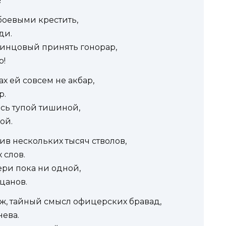
!
боевыми крестить,
ди.
винцовый принять гонорар,
р!
х ей совсем не акбар,
р.
ась тупой тишиной,
ой.
ив нескольких тысяч стволов,
 слов.
ери пока ни одной,
цанов.
ж, тайный смысл офицерских бравад,
нева.