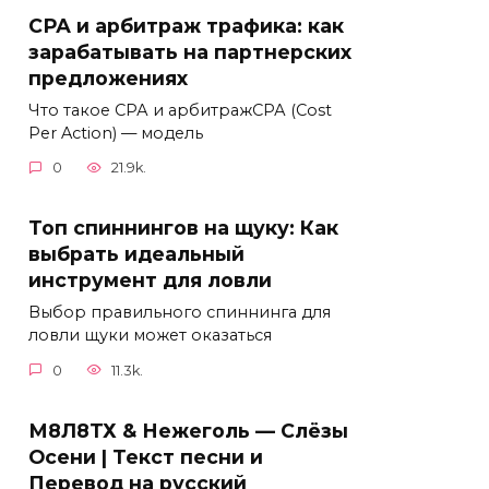
СРА и арбитраж трафика: как
зарабатывать на партнерских
предложениях
Что такое СРА и арбитражСРА (Cost
Per Action) — модель
0
21.9k.
Топ спиннингов на щуку: Как
выбрать идеальный
инструмент для ловли
Выбор правильного спиннинга для
ловли щуки может оказаться
0
11.3k.
М8Л8ТХ & Нежеголь — Слёзы
Осени | Текст песни и
Перевод на русский