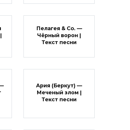
я
Пелагея & Co. —
|
Чёрный ворон |
Текст песни
 —
Ария (Беркут) —
т
Меченый злом |
Текст песни