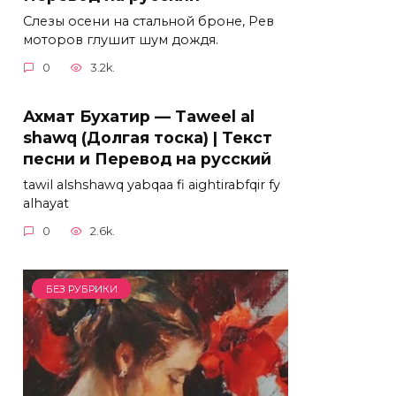
Слезы осени на стальной броне, Рев
моторов глушит шум дождя.
0
3.2k.
Ахмат Бухатир — Taweel al
shawq (Долгая тоска) | Текст
песни и Перевод на русский
tawil alshshawq yabqaa fi aightirabfqir fy
alhayat
0
2.6k.
БЕЗ РУБРИКИ