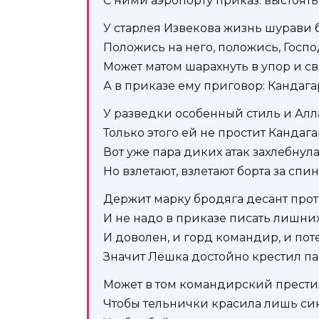
С ними аэропорту приказ: выстоять
У старлея Извекова жизнь шурави 
Положись на него, положись, Госпо
Может матом шарахнуть в упор и с
А в приказе ему приговор: Кандага
У разведки особенный стиль и Алла
Только этого ей не простит Кандага
Вот уже пара диких атак захлебнул
Но взлетают, взлетают борта за спин
Держит марку бродяга десант прот
И не надо в приказе писать лишних
И доволен, и горд командир, и пот
Значит Лёшка достойно крестил па
Может в том командирский прести
Чтобы тельнички красила лишь си