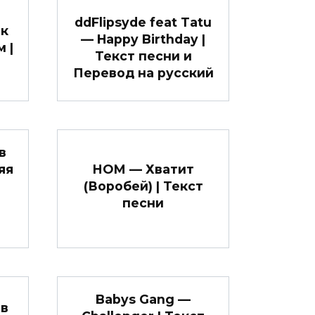
ddFlipsyde feat Tatu
ек
— Happy Birthday |
 |
Текст песни и
Перевод на русский
в
яя
НОМ — Хватит
(Воробей) | Текст
песни
Babys Gang —
ов