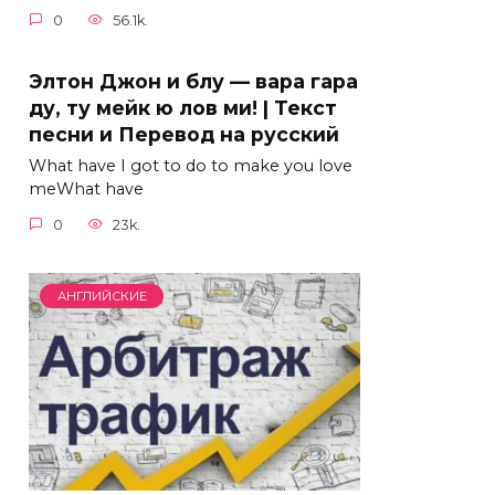
0
56.1k.
Элтон Джон и блу — вара гара
ду, ту мейк ю лов ми! | Текст
песни и Перевод на русский
What have I got to do to make you love
meWhat have
0
23k.
АНГЛИЙСКИЕ