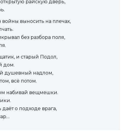
иоткрытую райскую дверь,
ь.
з войны выносить на плечах,
лчать.
крывал без разбора поля,
ля.
щатик, и старый Подол,
й дом.
ий душевный надлом,
том, всё потом.
ком набивай вещмешки.
ики.
 даёт о подходе врага,
гар…