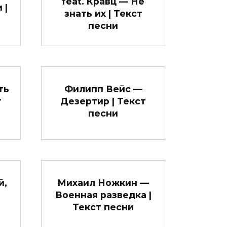
feat. Кравц — Не
 |
знать их | Текст
песни
ть
Филипп Вейс —
т
Дезертир | Текст
песни
й,
Михаил Ножкин —
Военная разведка |
Текст песни