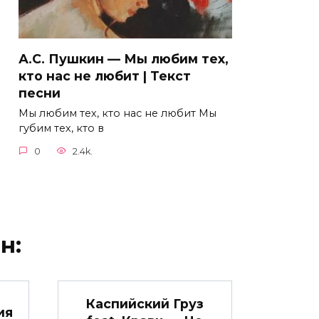
А.С. Пушкин — Мы любим тех,
кто нас не любит | Текст
песни
Мы любим тех, кто нас не любит Мы
губим тех, кто в
0
2.4k.
н:
Каспийский Груз
ия