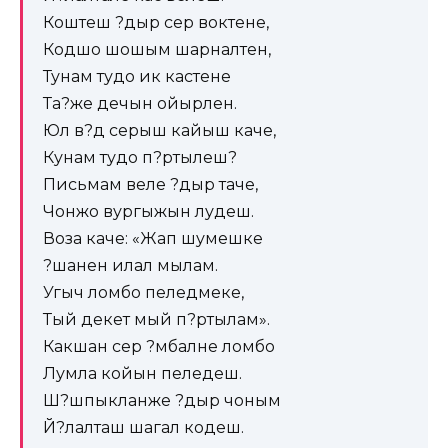
Коштеш ?дыр сер воктене,
Кодшо шошым шарналтен,
Тунам тудо ик кастене
Та?же дечын ойырлен.
Юл в?д серыш кайыш каче,
Кунам тудо п?ртылеш?
Письмам веле ?дыр таче,
Чонжо вургыжын лудеш.
Воза каче: «Жап шумешке
?шанен илал мылам.
Угыч ломбо пеледмеке,
Тый декет мый п?ртылам».
Какшан сер ?мбалне ломбо
Лумла койын пеледеш.
Ш?шпыкланже ?дыр чоным
Й?лалташ шагал кодеш.