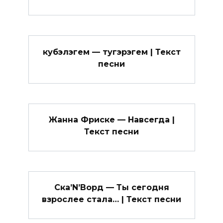
кубэлэгем — тугэрэгем | Текст
песни
Жанна Фриске — Навсегда |
Текст песни
Ска’N’Ворд — Ты сегодня
взрослее стала… | Текст песни