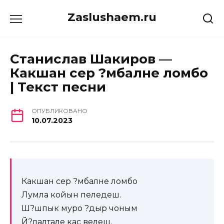
Перейти
Zaslushaem.ru
к
содержанию
Станислав Шакиров —
Какшан сер ?мбалне ломбо
| Текст песни
ОПУБЛИКОВАНО
10.07.2023
Какшан сер ?мбалне ломбо
Лумла койын пеледеш.
Ш?шпык муро ?дыр чоным
Й?лалтале кас велеш.