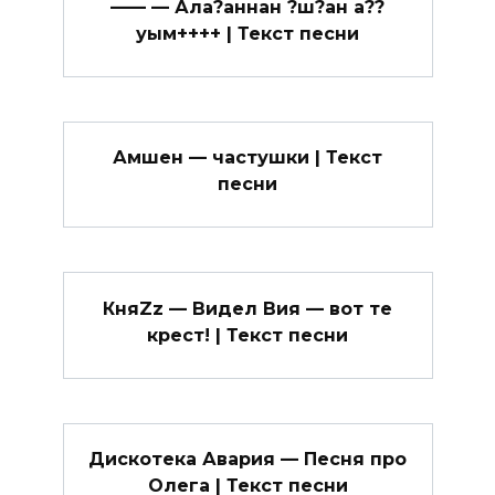
—— — Ала?аннан ?ш?ан а??
уым++++ | Текст песни
Амшен — частушки | Текст
песни
КняZz — Видел Вия — вот те
крест! | Текст песни
Дискотека Авария — Песня про
Олега | Текст песни