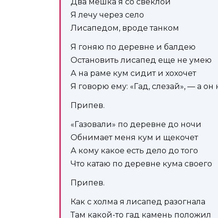
Два мешка я со свеклой
Я лечу через село
Лисапедом, вроде танком
Я гоняю по деревне и балдею
Остановить лисапед еще не умею
А на раме кум сидит и хохочет
Я говорю ему: «Гад, слезай», — а он 
Припев.
«Газовали» по деревне до ночи
Обнимает меня кум и щекочет
А кому какое есть дело до того
Что катаю по деревне кума своего
Припев.
Как с холма я лисапед разогнала
Там какой-то гад камень положил