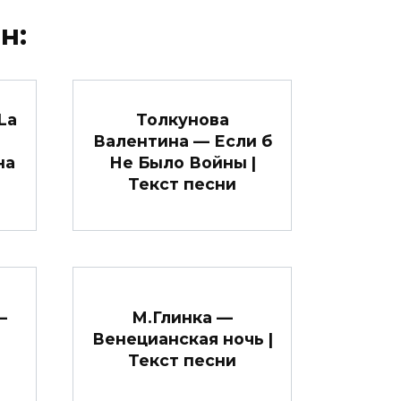
н:
La
Толкунова
Валентина — Если б
на
Не Было Войны |
Текст песни
—
М.Глинка —
Венецианская ночь |
Текст песни