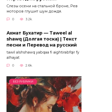
Слезы осени на стальной броне, Рев
моторов глушит шум дождя.
0
3.2k.
Ахмат Бухатир — Taweel al
shawq (Долгая тоска) | Текст
песни и Перевод на русский
tawil alshshawq yabqaa fi aightirabfqir fy
alhayat
0
2.6k.
БЕЗ РУБРИКИ