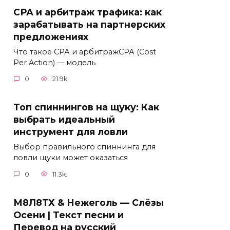
СРА и арбитраж трафика: как
зарабатывать на партнерских
предложениях
Что такое СРА и арбитражСРА (Cost
Per Action) — модель
0
21.9k.
Топ спиннингов на щуку: Как
выбрать идеальный
инструмент для ловли
Выбор правильного спиннинга для
ловли щуки может оказаться
0
11.3k.
М8Л8ТХ & Нежеголь — Слёзы
Осени | Текст песни и
Перевод на русский