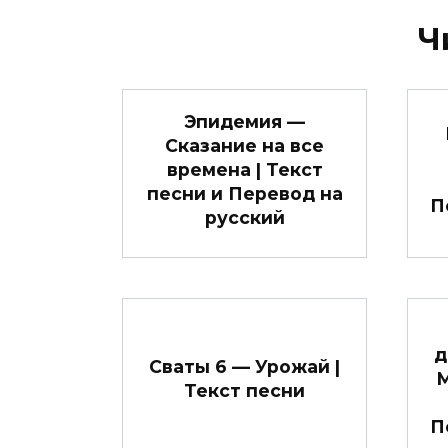
Ч
Эпидемия —
Сказание на все
времена | Текст
песни и Перевод на
П
русский
д
Сваты 6 — Урожай |
М
Текст песни
П