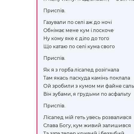
Приспів.
Газували по селі аж до ночі
Обнімає мене кум і лоскоче
Ну кому яке є діло до того
Що катаю по селі кума свого
Приспів.
Як я з горба лісапед розігнала
Там якась паскуда камінь поклала
Ой зробили з кумом ми файне саль
Він зубами, я грудьми по асфальту
Приспів.
Лісапед мій геть увесь розвалився
Слава Богу, кум живий залишився
Та зате тепер кривий і беззубий