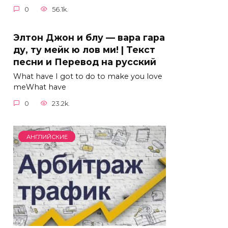
0
56.1k.
Элтон Джон и блу — вара гара
ду, ту мейк ю лов ми! | Текст
песни и Перевод на русский
What have I got to do to make you love
meWhat have
0
23.2k.
АНГЛИЙСКИЕ