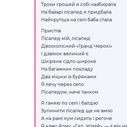
Трохи грошей я собі назбирала
На базарі лісапед я придбала
Найкрутіша на селі баба стала
Приспів
Лісапед мій, лісапед
Двохколісний «Гранд Черокі»
І дзвінок великий є
Шкіряне сідло широке
На багажник покладу
Два мішки із буряками
Я лечу через село
Лісапедом, наче танком
Я ганяю по селі і балдію
Зупинити лісапед ще не вмію
А на рамі кум сидить і регоче
Я кажу йому: «Гад, злізай», — а він н