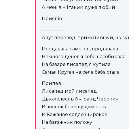
А мені він і такий дуже любий
Приспів
========
А тут перевод, примитивный, но су
Продавала самогон, продавала
Немного денег я себе насобирала
На базаре лисапед я купила
Самая Крутая на селе баба стала
Припев
Лисапед мой лисапед
Двухколесный «Гранд Чероки»
И звонок большущий есть
И Кожаное седло широкое
На багажник положу