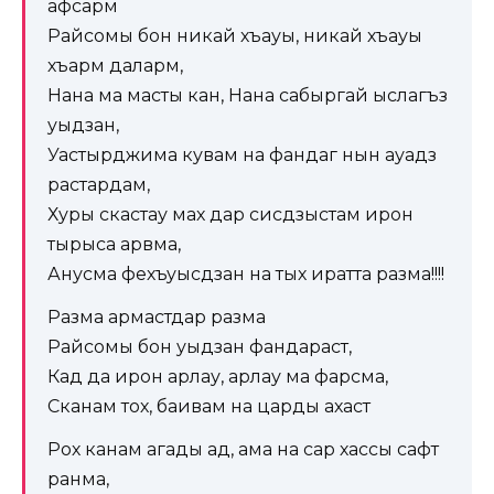
афсарм
Райсомы бон никай хъауы, никай хъауы
хъарм даларм,
Нана ма масты кан, Нана сабыргай ыслагъз
уыдзан,
Уастырджима кувам на фандаг нын ауадз
растардам,
Хуры скастау мах дар сисдзыстам ирон
тырыса арвма,
Анусма фехъуысдзан на тых иратта разма!!!!
Разма армастдар разма
Райсомы бон уыдзан фандараст,
Кад да ирон арлау, арлау ма фарсма,
Сканам тох, баивам на царды ахаст
Рох канам агады ад, ама на сар хассы сафт
ранма,