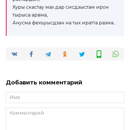
Хуры скастау мах дар сисдзыстам ирон
тырыса арвма,
Анусма фехъуысдзан на тых иратта разма…
Добавить комментарий
Имя
*
Комментарий