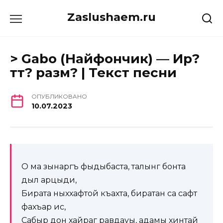
Перейти
Zaslushaem.ru
к
содержанию
> Gabo (Найфончик) — Ир?
тт? разм? | Текст песни
ОПУБЛИКОВАНО
10.07.2023
О ма зынаргъ фыдыбаста, талынг бонта
дыл арцыди,
Бирата ныххафтой къахта, биратан са сафт
фахъар ис,
Сабыр дон хайраг равдауы, адамы хинтай