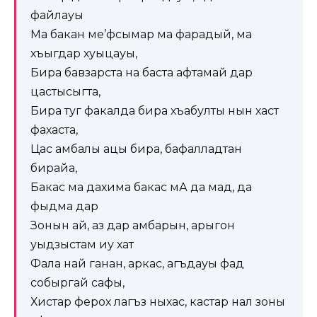
файлауы
Ма бакан ме’фсымар ма фарадый, ма
хъыгдар хуыцауы,
Бира бавзарста на баста афтамай дар
цастысыгта,
Бира туг факалда бира хъабулты нын хаст
фахаста,
Цас амбалы ацы бира, бафалладтан
бирайа,
Бакас ма дахима бакас мА да мад, да
фыдма дар
Зонын ай, аз дар амбарын, арыгон
уыдзыстам иу хат
Фала най ганан, аркас, агъдауы фад
собыргай сафы,
Хистар ферох лагъз ныхас, кастар нал зоны