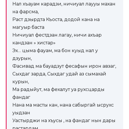
Нал хъауам карадзи, ничиуал лаууы махан
на фарсма,
Раст дзырдта Къоста, додой кана на
магуыр баста
Ничиуал фестдзан лагау, ничи ахъар
кандзан » хистар»
Эх… цыма фауам, ма бон куыд нал у
дзурын,
Фасивад ма бауадзут фесафын ирон авзаг,
Сыхдаг зарда, Сыхдаг удай аз сымахай
курын,
Ма радыйут, ма фехалут уа рухсцарды
фандаг
Нана ма масты кан, нана сабыргай ысрухс
уыдзан
Уастырджи на хъусы , на фандаг нын дары
растардам,