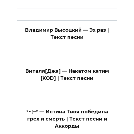
Владимир Высоцкий — Эх раз |
Текст песни
Виталя[Джа] — Накатом катим
[KOD] | Текст песни
°~¦~° — Истина Твоя победила
грех и смерть | Текст песни и
Аккорды