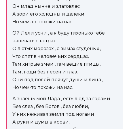
Он млад нынче и златовлас
А зори его холодны и далеки,
Но чем-то похожи на нас.
Ой Лели усни , а я буду тихонько тебе
напевать о ветрах
О лютых морозах , о зимах студеных ,
Что спят в человечьих сердцах.
Там хитрые змеи , там вещие птицы,
Там люди без песен и глаз.
Они под полой прячут души и лица ,
Но чем-то похожи на нас.
А знаешь мой Лада , есть люд за горами
Без слез , без Богов , без любви,
У них неживая земля под ногами
А руки и думы в крови.