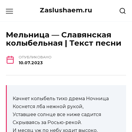
Перейти
Zaslushaem.ru
к
содержанию
Мельница — Славянская
колыбельная | Текст песни
ОПУБЛИКОВАНО
10.07.2023
Качнет колыбель тихо дрема Ночница
Коснется лба нежной рукой,
Уставшее солнце все ниже садится
Скрываясь за Росью-рекой.
И месяц уж по небу ходит высоко,