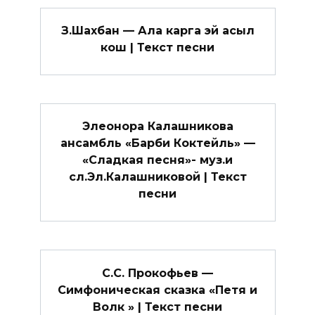
З.Шахбан — Ала карга эй асыл
кош | Текст песни
Элеонора Калашникова
ансамбль «Барби Коктейль» —
«Сладкая песня»- муз.и
сл.Эл.Калашниковой | Текст
песни
С.С. Прокофьев —
Симфоническая сказка «Петя и
Волк » | Текст песни