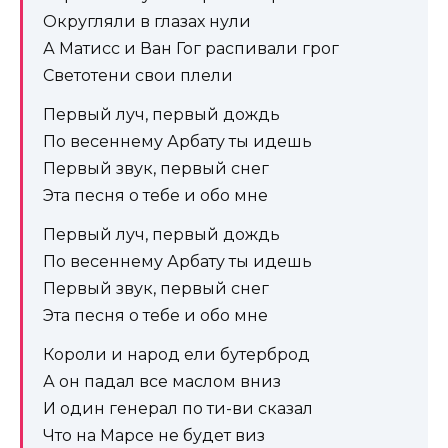
Округляли в глазах нули
А Матисс и Ван Гог распивали грог
Светотени свои плели
Первый луч, первый дождь
По весеннему Арбату ты идешь
Первый звук, первый снег
Эта песня о тебе и обо мне
Первый луч, первый дождь
По весеннему Арбату ты идешь
Первый звук, первый снег
Эта песня о тебе и обо мне
Короли и народ ели бутерброд
А он падал все маслом вниз
И один генерал по ти-ви сказал
Что на Марсе не будет виз