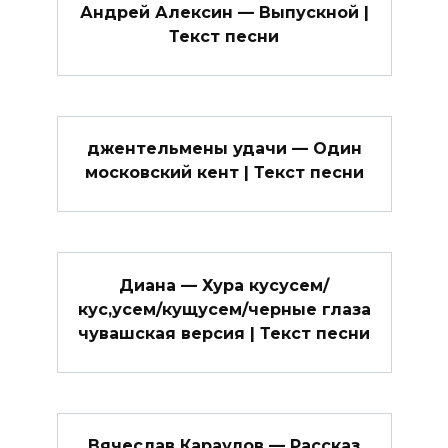
Андрей Алексин — Выпускной |
Текст песни
джентельмены удачи — Один
московский кент | Текст песни
Диана — Хура куcусем/
кус,усем/кущусем/черные глаза
чувашская версия | Текст песни
Вячеслав Караулов — Рассказ