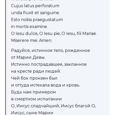
Cujus latus perforatum
unda fluxit et sanguine.
Esto nobis praegustatum
in mortis examine.
O Iesu dulcis, O Iesu pie, O Iesu, fili Mariae.
Miserere mei. Amen.
Радуйся, истинное тело, рожденное
от Марии Девы.
Истинно пострадавшее, закланное
на кресте ради людей.
Чей бок пронзен был
и оттуда истекала вода и кровь.
Будь нам примером
в смертном испытании
О, Иисус сладчайший, Иисус благой О,
Иисус, сыне Марии