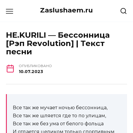
Перейти
Zaslushaem.ru
к
содержанию
НЕ.KURILI — Бессонница
[Рэп Revolution] | Текст
песни
ОПУБЛИКОВАНО
10.07.2023
Все так же мучает ночью бессонница,
Все так же шляется где то по улицам,
Все так же без ума от белого фольца
И отдается целиком только спортивным