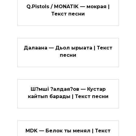
Q.Pistols / MONATIK — мокрая |
Текст песни
Далаана — Дьол ырыата | Текст
песни
Ш?мші ?алдая?ов — Кустар
кайтып барады | Текст песни
MDK — Белок ты менял | Текст