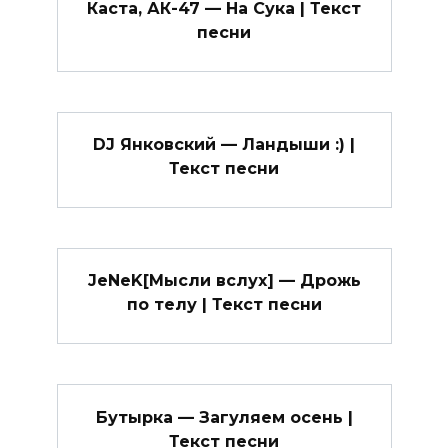
Каста, АК-47 — На Сука | Текст
песни
DJ Янковский — Ландыши :) |
Текст песни
JeNeK[Мысли вслух] — Дрожь
по телу | Текст песни
Бутырка — Загуляем осень |
Текст песни