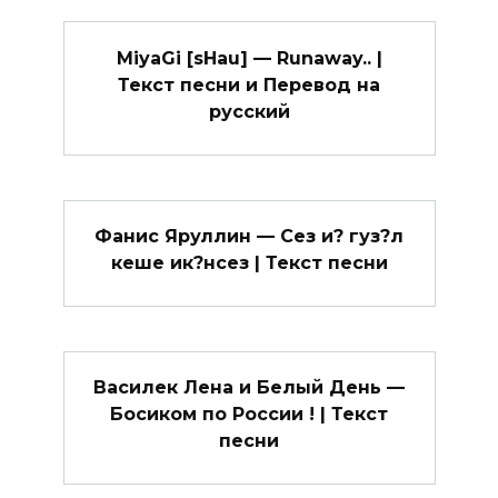
MiyaGi [sHau] — Runaway.. |
Текст песни и Перевод на
русский
Фанис Яруллин — Сез и? гуз?л
кеше ик?нсез | Текст песни
Василек Лена и Белый День —
Босиком по России ! | Текст
песни