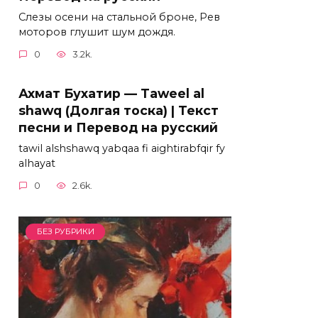
Слезы осени на стальной броне, Рев
моторов глушит шум дождя.
0
3.2k.
Ахмат Бухатир — Taweel al
shawq (Долгая тоска) | Текст
песни и Перевод на русский
tawil alshshawq yabqaa fi aightirabfqir fy
alhayat
0
2.6k.
БЕЗ РУБРИКИ