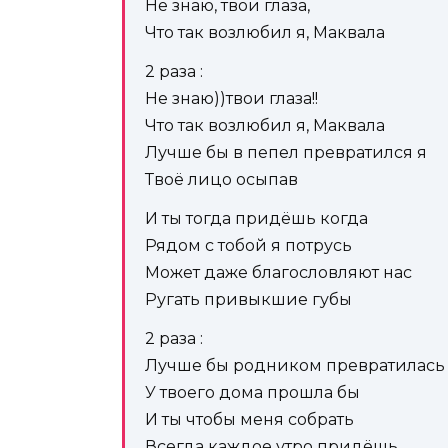
Не знаю, твои глаза,
Что так возлюбил я, Маквала
2 раза :
Не знаю))твои глаза!!
Что так возлюбил я, Маквала
Лучше бы в пепел превратился я
Твоё лицо осыпав
И ты тогда придёшь когда
Рядом с тобой я потрусь
Может даже благословляют нас
Ругать привыкшие губы
2 раза :
Лучше бы родником превратилась
У твоего дома прошла бы
И ты чтобы меня собрать
Всегда каждое утро придёшь