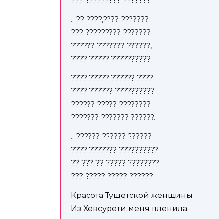
??? ????????? ???????.
.. ?? ????,???? ???????
??? ????????? ???????.
?????? ??????? ??????,
???? ????? ??????????
???? ????? ?????? ????
???? ?????? ??????????
?????? ????? ????????
??????? ??????? ??????.
.. ?????? ?????? ??????
???? ??????? ??????????
?? ??? ?? ????? ????????
??? ????? ????? ??????
Красота Тушетской женщины
Из Хевсурети меня пленила