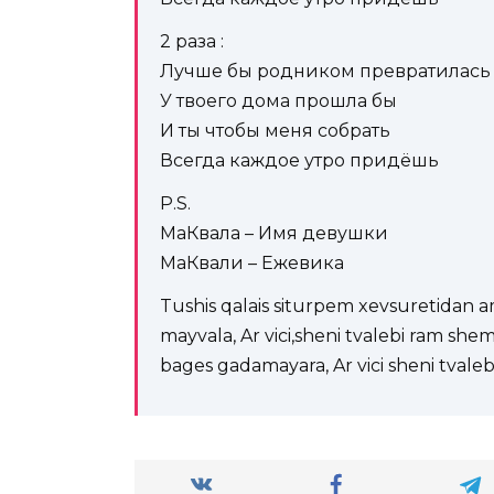
2 раза :
Лучше бы родником превратилась
У твоего дома прошла бы
И ты чтобы меня собрать
Всегда каждое утро придёшь
P.S.
МаКвала – Имя девушки
МаКвали – Ежевика
Tushis qalais siturpem xevsuretidan a
mayvala, Ar vici,sheni tvalebi ram sh
bages gadamayara, Ar vici sheni tval