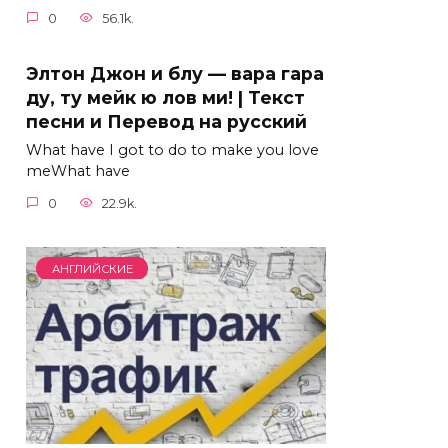
0
56.1k.
Элтон Джон и блу — вара гара
ду, ту мейк ю лов ми! | Текст
песни и Перевод на русский
What have I got to do to make you love
meWhat have
0
22.9k.
АНГЛИЙСКИЕ