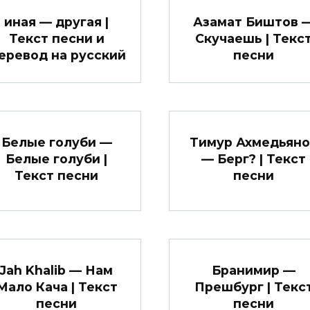
иная — другая |
Азамат Биштов 
Текст песни и
Скучаешь | Текс
еревод на русский
песни
Белые голуби —
Тимур Ахмедьяно
Белые голуби |
— Берг? | Текст
Текст песни
песни
Jah Khalib — Нам
Бранимир —
Мало Кача | Текст
Прешбург | Текс
песни
песни