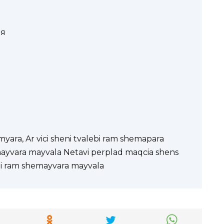
 я
myara, Ar vici sheni tvalebi ram shemapara
emayvara mayvala Netavi perplad maqcia shens
ebi ram shemayvara mayvala