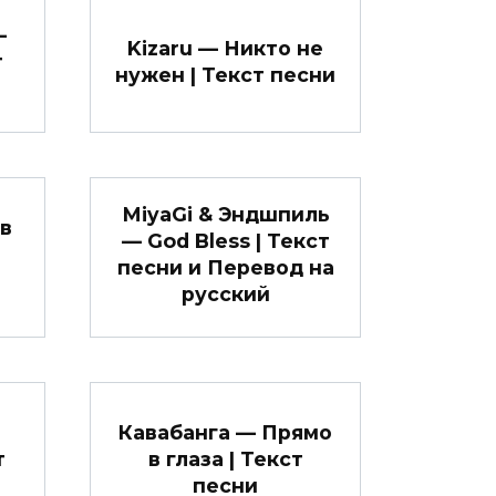
—
Kizaru — Никто не
т
нужен | Текст песни
МiyaGi & Эндшпиль
в
— God Bless | Текст
песни и Перевод на
русский
Кавабанга — Прямо
т
в глаза | Текст
песни