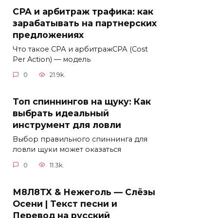
СРА и арбитраж трафика: как
зарабатывать на партнерских
предложениях
Что такое СРА и арбитражСРА (Cost
Per Action) — модель
0
21.9k.
Топ спиннингов на щуку: Как
выбрать идеальный
инструмент для ловли
Выбор правильного спиннинга для
ловли щуки может оказаться
0
11.3k.
М8Л8ТХ & Нежеголь — Слёзы
Осени | Текст песни и
Перевод на русский