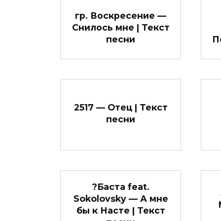
гр. Воскресение —
Снилось мне | Текст
песни
П
2517 — Отец | Текст
песни
?Баста feat.
Sokolovsky — А мне
бы к Насте | Текст