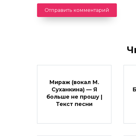
Ч
Мираж (вокал М.
Суханкина) — Я
Б
больше не прошу |
Текст песни