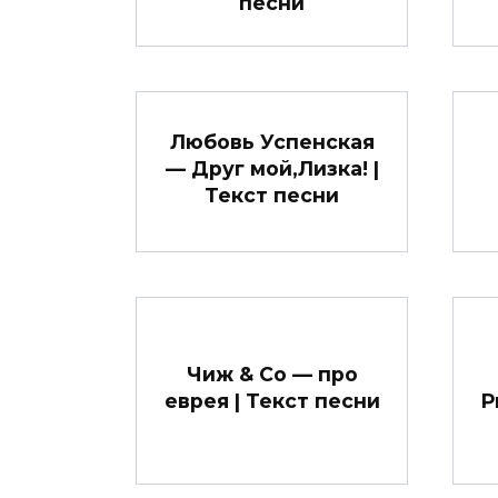
песни
Любовь Успенская
— Друг мой,Лизка! |
Текст песни
Чиж & Со — про
еврея | Текст песни
Р