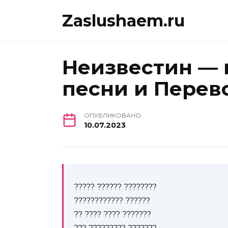
Перейти
Zaslushaem.ru
к
содержанию
Неизвестин — m
песни и Перев
ОПУБЛИКОВАНО
10.07.2023
????? ?????? ????????
???????????? ??????
?? ???? ???? ???????